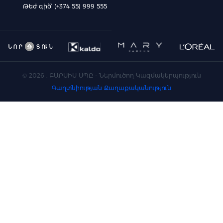
Թեժ գիծ՝ (+374 55) 999 555
©
2026
. ԲԱՐՍԻՍ ՍՊԸ - Ներմուծող Կազմակերպություն
Գաղտնիության Քաղաքականություն