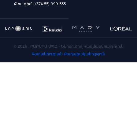
Թեժ գիծ՝ (+374 55) 999 555
©
2026
. ԲԱՐՍԻՍ ՍՊԸ - Ներմուծող Կազմակերպություն
Գաղտնիության Քաղաքականություն