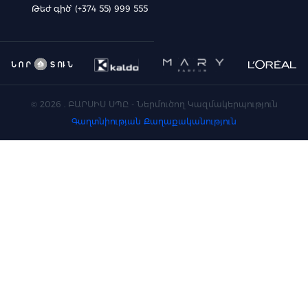
Թեժ գիծ՝ (+374 55) 999 555
©
2026
. ԲԱՐՍԻՍ ՍՊԸ - Ներմուծող Կազմակերպություն
Գաղտնիության Քաղաքականություն