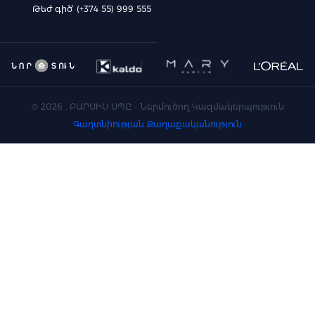
Թեժ գիծ՝ (+374 55) 999 555
©
2026
. ԲԱՐՍԻՍ ՍՊԸ - Ներմուծող Կազմակերպություն
Գաղտնիության Քաղաքականություն