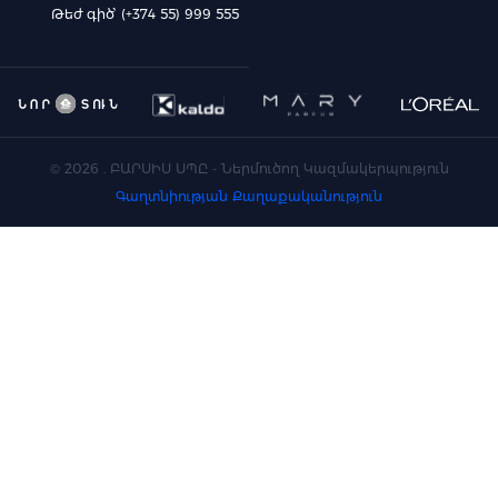
Թեժ գիծ՝ (+374 55) 999 555
©
2026
. ԲԱՐՍԻՍ ՍՊԸ - Ներմուծող Կազմակերպություն
Գաղտնիության Քաղաքականություն