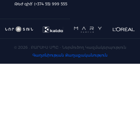
Թեժ գիծ՝ (+374 55) 999 555
©
2026
. ԲԱՐՍԻՍ ՍՊԸ - Ներմուծող Կազմակերպություն
Գաղտնիության Քաղաքականություն