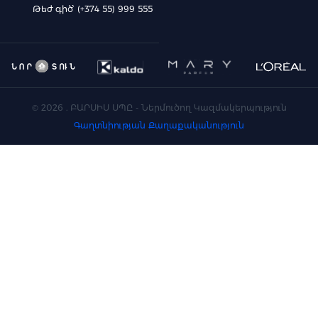
Թեժ գիծ՝ (+374 55) 999 555
©
2026
. ԲԱՐՍԻՍ ՍՊԸ - Ներմուծող Կազմակերպություն
Գաղտնիության Քաղաքականություն