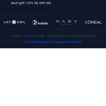
Թեժ գիծ՝ (+374 55) 999 555
©
2026
. ԲԱՐՍԻՍ ՍՊԸ - Ներմուծող Կազմակերպություն
Գաղտնիության Քաղաքականություն