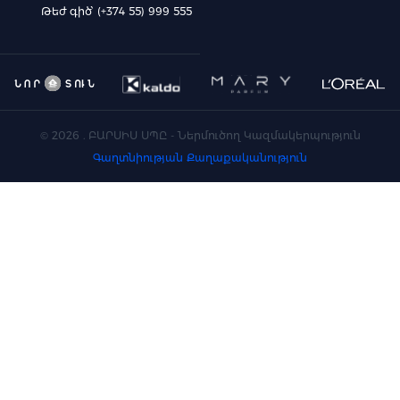
Թեժ գիծ՝ (+374 55) 999 555
©
2026
. ԲԱՐՍԻՍ ՍՊԸ - Ներմուծող Կազմակերպություն
Գաղտնիության Քաղաքականություն