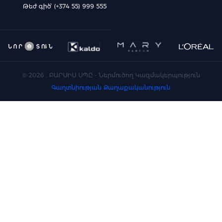
Թեժ գիծ՝ (+374 55) 999 555
©
2026
. ԲԱՐՍԻՍ ՍՊԸ - Ներմուծող Կազմակերպություն
Գաղտնիության Քաղաքականություն