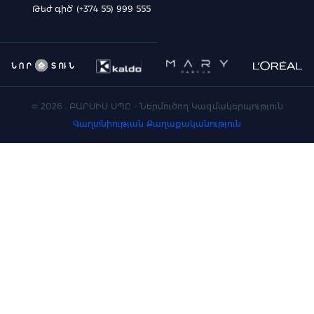
Թեժ գիծ՝ (+374 55) 999 555
©
2026
. ԲԱՐՍԻՍ ՍՊԸ - Ներմուծող Կազմակերպություն
Գաղտնիության Քաղաքականություն