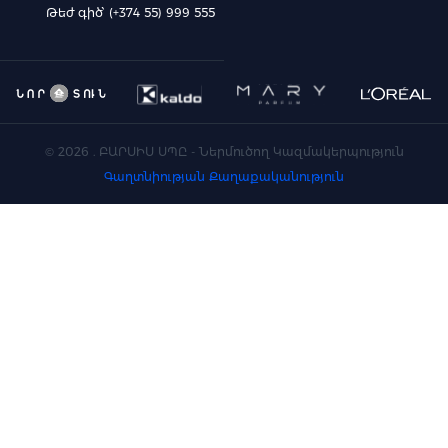
Թեժ գիծ՝ (+374 55) 999 555
©
2026
. ԲԱՐՍԻՍ ՍՊԸ - Ներմուծող Կազմակերպություն
Գաղտնիության Քաղաքականություն