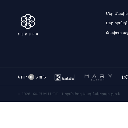
Մեր Մասին
Մեր բրենդ
Թափուր ա
©
2026
. ԲԱՐՍԻՍ ՍՊԸ - Ներմուծող Կազմակերպություն