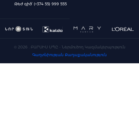
Թեժ գիծ՝ (+374 55) 999 555
©
2026
. ԲԱՐՍԻՍ ՍՊԸ - Ներմուծող Կազմակերպություն
Գաղտնիության Քաղաքականություն