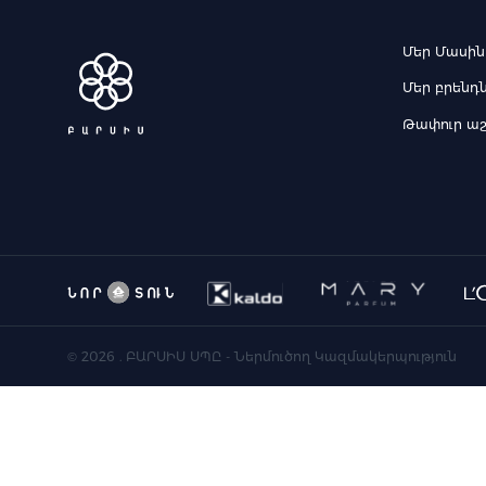
Մեր Մասին
Մեր բրենդ
Թափուր ա
©
2026
. ԲԱՐՍԻՍ ՍՊԸ - Ներմուծող Կազմակերպություն