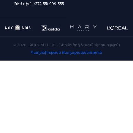
Թեժ գիծ՝ (+374 55) 999 555
©
2026
. ԲԱՐՍԻՍ ՍՊԸ - Ներմուծող Կազմակերպություն
Գաղտնիության Քաղաքականություն