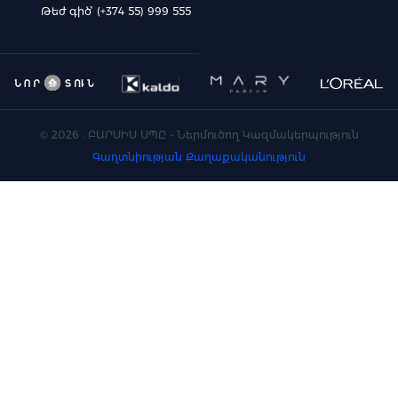
Թեժ գիծ՝ (+374 55) 999 555
©
2026
. ԲԱՐՍԻՍ ՍՊԸ - Ներմուծող Կազմակերպություն
Գաղտնիության Քաղաքականություն