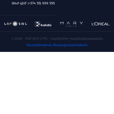
Թեժ գիծ՝ (+374 55) 999 555
©
2026
. ԲԱՐՍԻՍ ՍՊԸ - Ներմուծող Կազմակերպություն
Գաղտնիության Քաղաքականություն