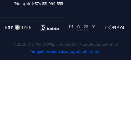
Թեժ գիծ՝ (+374 55) 999 555
©
2026
. ԲԱՐՍԻՍ ՍՊԸ - Ներմուծող Կազմակերպություն
Գաղտնիության Քաղաքականություն