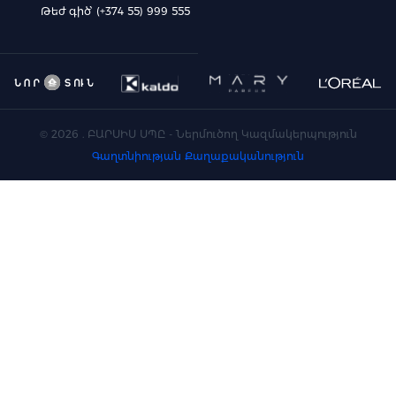
Թեժ գիծ՝ (+374 55) 999 555
©
2026
. ԲԱՐՍԻՍ ՍՊԸ - Ներմուծող Կազմակերպություն
Գաղտնիության Քաղաքականություն